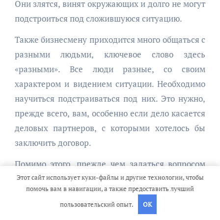
Они злятся, винят окружающих и долго не могут
подстроиться под сложившуюся ситуацию.
Также бизнесмену приходится много общаться с
разными людьми, ключевое слово здесь
«разными». Все люди разные, со своим
характером и видением ситуации. Необходимо
научиться подстраиваться под них. Это нужно,
прежде всего, вам, особенно если дело касается
деловых партнеров, с которыми хотелось бы
заключить договор.
Помимо этого, прежде чем задаться вопросом
Этот сайт использует куки-файлы и другие технологии, чтобы
как стать бизнесменом, научитесь правилам
помочь вам в навигации, а также предоставить лучший
делового этикета. Это очень важно! Во многом от
пользовательский опыт.
OK
того, как будут проходить переговоры, зависит