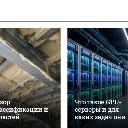
зор
Что такое GPU-
ассификации и
серверы и для
ластей
каких задач они
именения
применяются