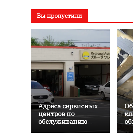
Вы пропустили
Адреса сервисных
Об
центров по
кл
обслуживанию
об
японских
пр