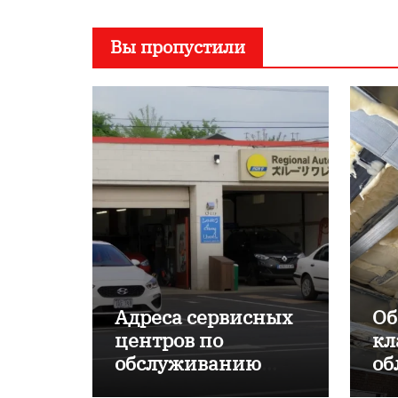
Вы пропустили
Адреса сервисных
Об
центров по
кл
обслуживанию
об
японских
пр