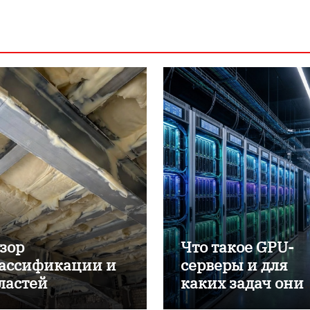
зор
Что такое GPU-
ассификации и
серверы и для
ластей
каких задач они
именения
применяются