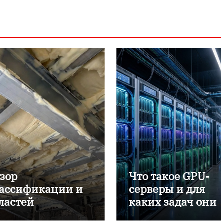
зор
Что такое GPU-
ассификации и
серверы и для
ластей
каких задач они
именения
применяются