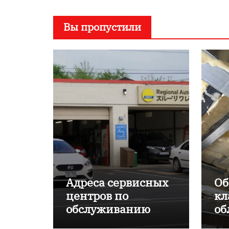
Вы пропустили
Адреса сервисных
Об
центров по
кл
обслуживанию
об
японских
пр