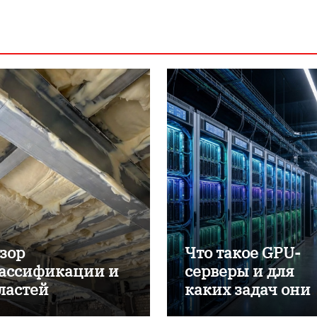
зор
Что такое GPU-
ассификации и
серверы и для
ластей
каких задач они
именения
применяются