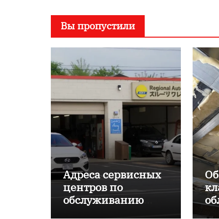
Вы пропустили
Адреса сервисных
Об
центров по
кл
обслуживанию
об
японских
пр