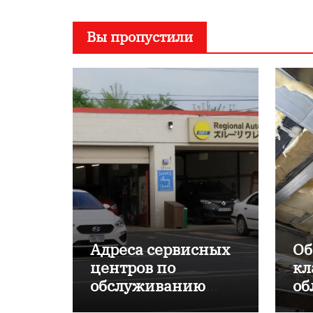
Вы пропустили
Адреса сервисных
Об
центров по
кл
обслуживанию
об
японских
пр