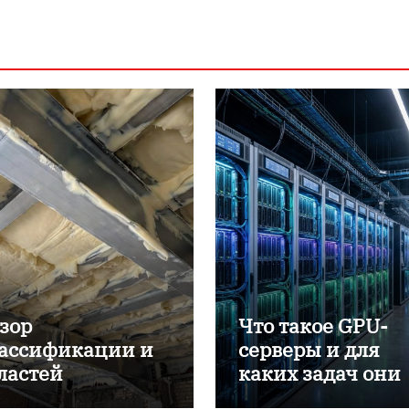
зор
Что такое GPU-
ассификации и
серверы и для
ластей
каких задач они
именения
применяются