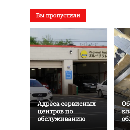
Вы пропустили
Адреса сервисных
Об
центров по
кл
обслуживанию
об
японских
пр