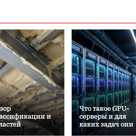
зор
Что такое GPU-
ассификации и
серверы и для
ластей
каких задач они
именения
применяются