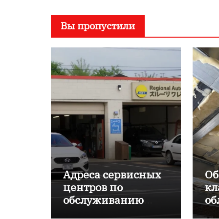
Вы пропустили
Адреса сервисных
Об
центров по
кл
обслуживанию
об
японских
пр