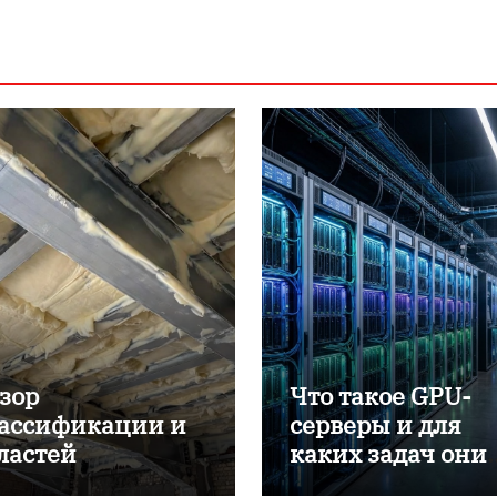
зор
Что такое GPU-
ассификации и
серверы и для
ластей
каких задач они
именения
применяются