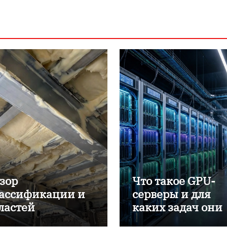
зор
Что такое GPU-
ассификации и
серверы и для
ластей
каких задач они
именения
применяются