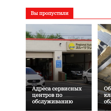
Вы пропустили
Адреса сервисных
Об
центров по
кл
обслуживанию
об
японских
пр