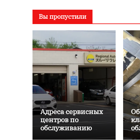
Вы пропустили
Адреса сервисных
Об
центров по
кл
обслуживанию
об
японских
пр