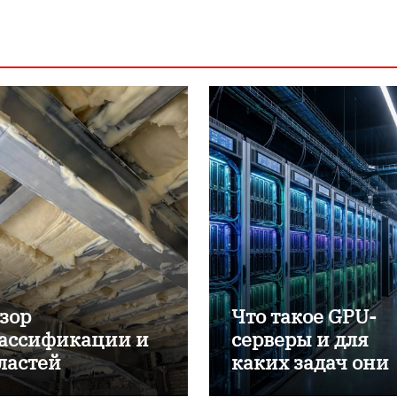
зор
Что такое GPU-
ассификации и
серверы и для
ластей
каких задач они
именения
применяются