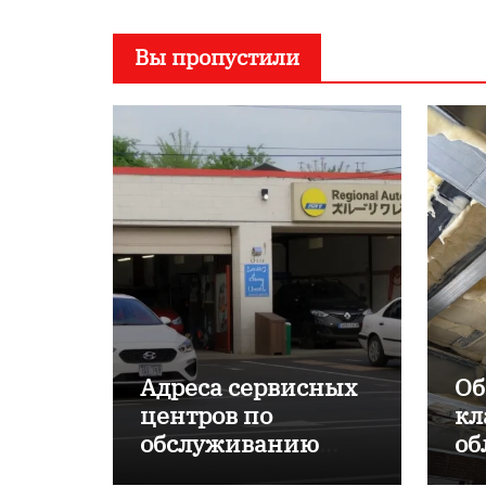
Вы пропустили
Адреса сервисных
Об
центров по
кл
обслуживанию
об
японских
пр