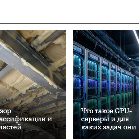
зор
Что такое GPU-
ассификации и
серверы и для
ластей
каких задач они
именения
применяются