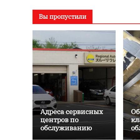
Вы пропустили
Адреса сервисных
Об
центров по
кл
обслуживанию
об
японских
пр