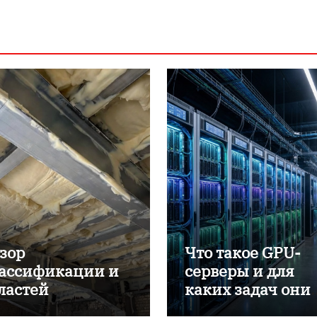
зор
Что такое GPU-
ассификации и
серверы и для
ластей
каких задач они
именения
применяются