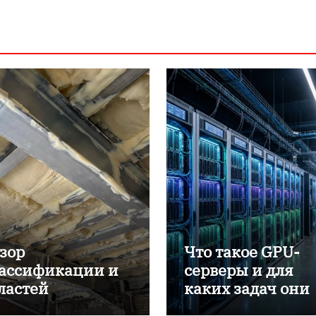
зор
Что такое GPU-
ассификации и
серверы и для
ластей
каких задач они
именения
применяются