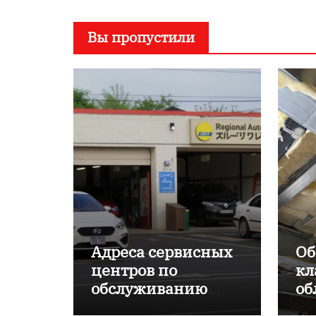
Вы пропустили
Адреса сервисных
Об
центров по
кл
обслуживанию
об
японских
пр