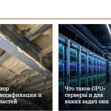
зор
Что такое GPU-
ассификации и
серверы и для
ластей
каких задач они
именения
применяются