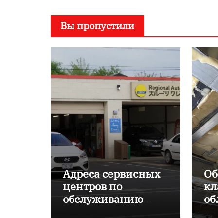
Вы пропустили
Адреса сервисных
Об
центров по
кл
обслуживанию
об
японских
пр