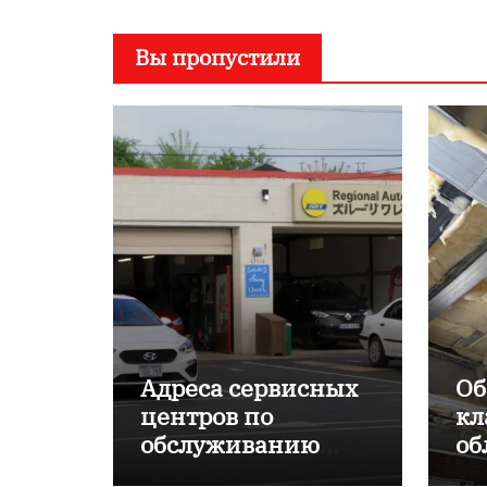
Вы пропустили
Адреса сервисных
Об
центров по
кл
обслуживанию
об
японских
пр