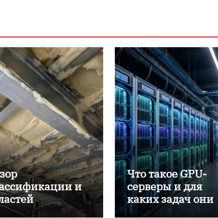
зор
Что такое GPU-
ассификации и
серверы и для
ластей
каких задач они
именения
применяются