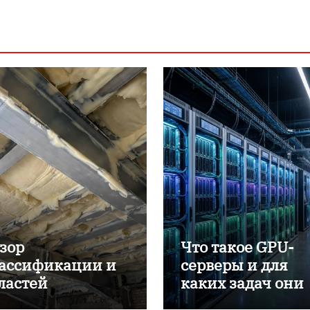
зор
Что такое GPU-
ассификации и
серверы и для
ластей
каких задач они
именения
применяются