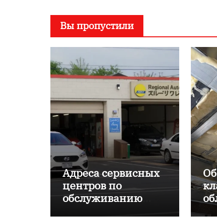
Вы пропустили
Адреса сервисных
Об
центров по
кл
обслуживанию
об
японских
пр