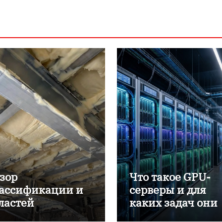
зор
Что такое GPU-
ассификации и
серверы и для
ластей
каких задач они
именения
применяются