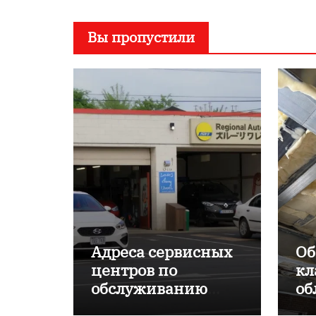
Вы пропустили
Адреса сервисных
Об
центров по
кл
обслуживанию
об
японских
пр