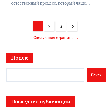
естественный процесс, который чаще…
Пагинация
1
2
3
записей
Следующая страница →
Поиск
Поиск
Последние публикации