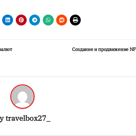
валют
Создание и продвижение N
y
travelbox27_