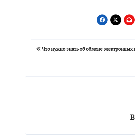
Навигация
Что нужно знать об обмене электронных 
по
записям
B