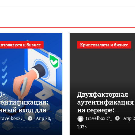
птовалюта и бизнес
Криптовалюта и бизнес
O-
Двухфакторная
тентификация:
аутентификация
иный вход для
на сервере:
обства и
Повышение
travelbox27_
Апр 28,
travelbox27_
Апр 2
зопасности
безопасности
2025
доступа