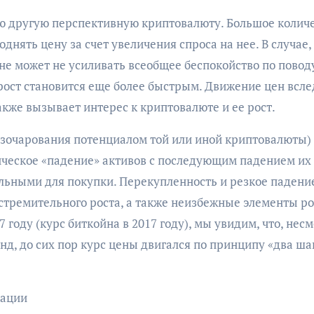
ую другую перспективную криптовалюту. Большое колич
днять цену за счет увеличения спроса на нее. В случае,
не может не усиливать всеобщее беспокойство по повод
рост становится еще более быстрым. Движение цен всле
кже вызывает интерес к криптовалюте и ее рост.
разочарования потенциалом той или иной криптовалюты)
ническое «падение» активов с последующим падением их
ельными для покупки. Перекупленность и резкое падени
стремительного роста, а также неизбежные элементы ро
 году (курс биткойна в 2017 году), мы увидим, что, нес
д, до сих пор курс цены двигался по принципу «два ша
кации