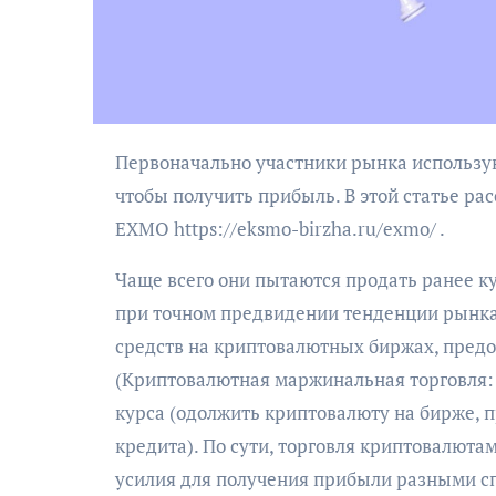
Первоначально участники рынка используют биткойн или любой другой вид торговли криптовалютой,
чтобы получить прибыль. В этой статье 
EXMO https://eksmo-birzha.ru/exmo/ .
Чаще всего они пытаются продать ранее к
при точном предвидении тенденции рынка
средств на криптовалютных биржах, пред
(Криптовалютная маржинальная торговля: 
курса (одолжить криптовалюту на бирже, п
кредита). По сути, торговля криптовалюта
усилия для получения прибыли разными спо