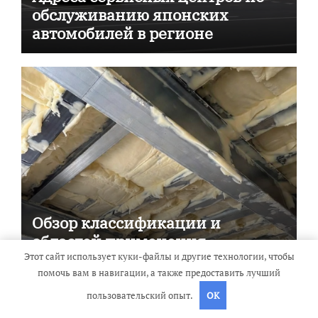
обслуживанию японских
автомобилей в регионе
Обзор классификации и
областей применения
огнезащитных материалов для
Этот сайт использует куки-файлы и другие технологии, чтобы
помочь вам в навигации, а также предоставить лучший
пассивной противопожарной
защиты
пользовательский опыт.
OK