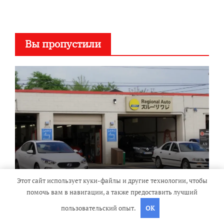
Вы пропустили
Адреса сервисных центров по
Этот сайт использует куки-файлы и другие технологии, чтобы
обслуживанию японских
помочь вам в навигации, а также предоставить лучший
автомобилей в регионе
пользовательский опыт.
OK