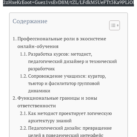
2zHxeKrEoot+Guez1vsEvD8M/tZL/LFdkM5UeFTt3Ka9PLiO
Содержание
Профессиональные роли в экосистеме
онлайн-обучения
Разработка курсов: методист,
педагогический дизайнер и технический
разработчик
Сопровождение учащихся: куратор,
тьютор и фасилитатор групповой
динамики
Функциональные границы и зоны
ответственности
Как методист проектирует логическую
архитектуру знаний
Педагогический дизайн: превращение
целей в поведенческий интерфейс