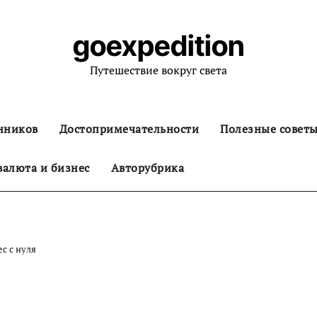
goexpedition
Путешествие вокруг света
нников
Достопримечательности
Полезные совет
алюта и бизнес
Авторубрика
с с нуля