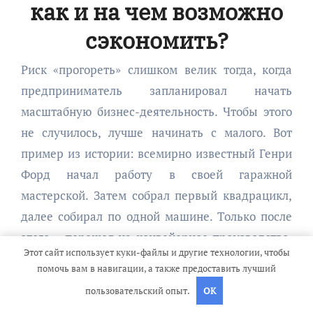
как и на чем возможно
сэкономить?
Риск «прогореть» слишком велик тогда, когда
предприниматель запланировал начать
масштабную бизнес-деятельность. Чтобы этого
не случилось, лучше начинать с малого. Вот
пример из истории: всемирно известный Генри
Форд начал работу в своей гаражной
мастерской. Затем собрал первый квадрацикл,
далее собирал по одной машине. Только после
этого – перешел на конвейерное производство.
Этот сайт использует куки-файлы и другие технологии, чтобы
То есть баснословной суммы денег для старта
помочь вам в навигации, а также предоставить лучший
ему не требовалось. Аналогичная история с
пользовательский опыт.
OK
Майклом Цукербергом. Он начинал с того, что