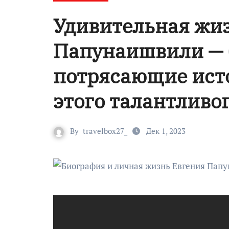
Удивительная жиз
Папунаишвили — 
потрясающие ист
этого талантливо
By
travelbox27_
Дек 1, 2023