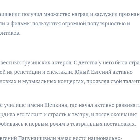
аишвили получил множество наград и заслужил призна
такли и фильмы пользуются огромной популярностью и
ритиков.
естных грузинских актеров. С детства у него была стра
лей на репетиции и спектакли. Юный Евгений активно
новках и музыкальных концертах, проявляя свой талант
ое училище имени Щепкина, где начал активно развиват
дила его талант и страсть к театру, и после окончания
робиваясь к первым ролям в театральных постановках.
Евгений Папунаишвили начал вести национально-