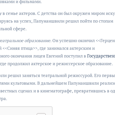
овками и фильмами.
у
в семье актеров. С детства он был окружен миром иску
мируясь на успех, Папунаишвили решил пойти по стопам
альной сфере.
еатральное образование
. Он успешно окончил <<Герцен
 <<Синяя птица>>, где занимался актерским и
ного окончания лицея Евгений поступил в
Государстве
, где продолжил актерское и режиссерское образование.
ли решил заняться театральной режиссурой. Его перв
елями культовыми. В дальнейшем Папунаишвили реализ
вестных сценах и в кинематографе, превратившись в од
тра.