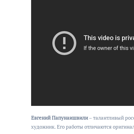
Евгений Папунаишвили
– талантливый рос
художник. Его работы отличаются оригинал