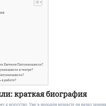
фия
фии Евгения Папунаишвили?
пунаишвили в театре?
 Папунаишвили?
 в работе?
ли: краткая биография
ес к искусству. Уже в молодом возрасте он начал заним