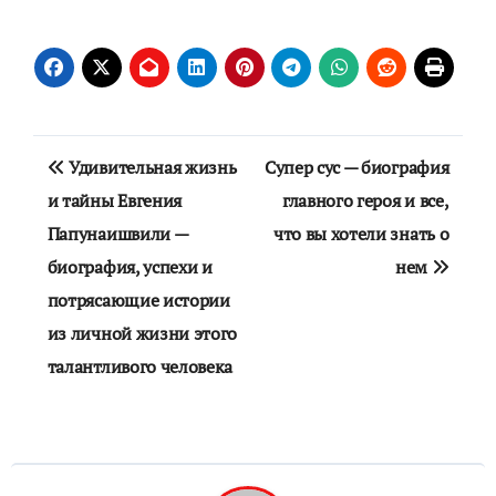
Навигация
Удивительная жизнь
Супер сус — биография
по
и тайны Евгения
главного героя и все,
Папунаишвили —
что вы хотели знать о
записям
биография, успехи и
нем
потрясающие истории
из личной жизни этого
талантливого человека