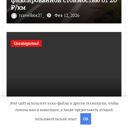
₽/км
travelbox27_
Фев 12, 2026
Uncategorised
Состав и биография российской
Этот сайт использует куки-файлы и другие технологии, чтобы
поп-группы «Иванушки
помочь вам в навигации, а также предоставить лучший
интернешнл» — история успеха,
пользовательский опыт.
OK
музыка и судьбы участников
travelbox27_
Дек 3, 2023