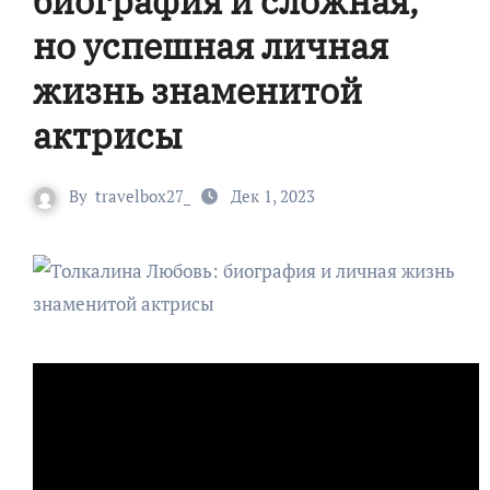
биография и сложная,
но успешная личная
жизнь знаменитой
актрисы
By
travelbox27_
Дек 1, 2023