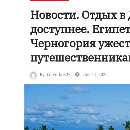
Новости. Отдых в
доступнее. Египе
Черногория ужест
путешественника
By
travelbox27_
Дек 11, 2022