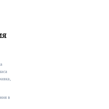
ия
са
часа
равка,
ния в