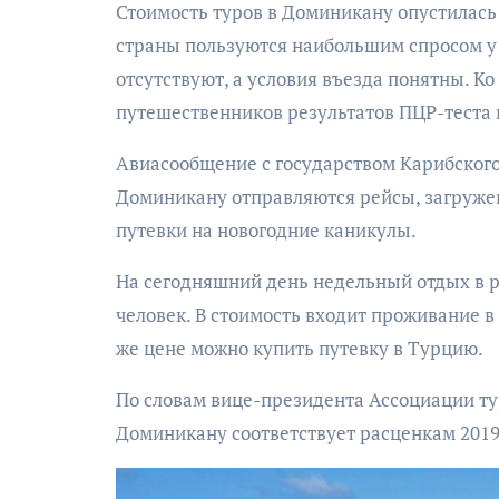
Стоимость туров в Доминикану опустилась до уровня цен курортов Турции. На сегодняшний день обе
страны пользуются наибольшим спросом у
отсутствуют, а условия въезда понятны. К
путешественников результатов ПЦР-теста
Авиасообщение с государством Карибского б
Доминикану отправляются рейсы, загружен
путевки на новогодние каникулы.
На сегодняшний день недельный отдых в р
человек. В стоимость входит проживание в
же цене можно купить путевку в Турцию.
По словам вице-президента Ассоциации ту
Доминикану соответствует расценкам 2019