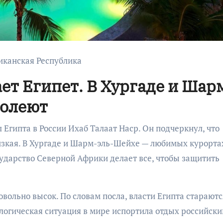
никанская Республика
ет Египет. В Хургаде и Шар
болеют
Египта в России Ихаб Талаат Наср. Он подчеркнул, что
изкая. В Хургаде и Шарм-эль-Шейхе — любимых курорта
сударство Северной Африки делает все, чтобы защитить
овольно высок. По словам посла, власти Египта стараютс
ологическая ситуация в мире испортила отдых российск