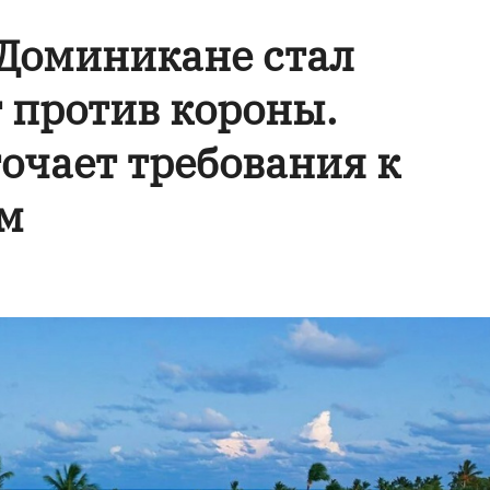
 Доминикане стал
т против короны.
очает требования к
м