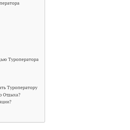
ператора
щью Туроператора
ать Туроператору
о Отдыха?
яции?