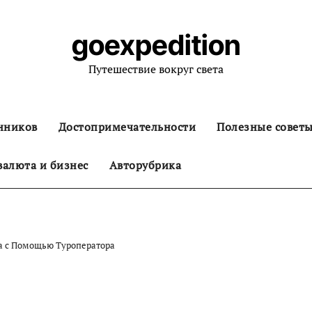
goexpedition
Путешествие вокруг света
нников
Достопримечательности
Полезные совет
алюта и бизнес
Авторубрика
ха с Помощью Туроператора