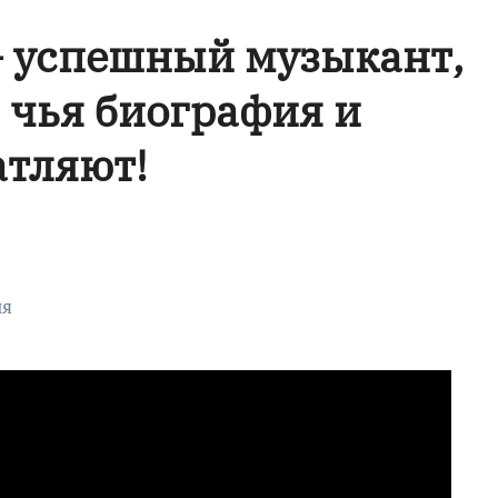
— успешный музыкант,
, чья биография и
атляют!