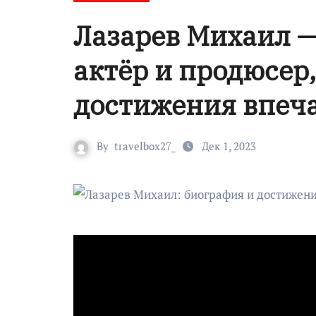
Лазарев Михаил 
актёр и продюсер
достижения впеч
By
travelbox27_
Дек 1, 2023