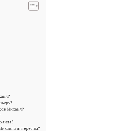
хаил?
рьеру?
рев Михаил?
?
ихаила?
 Михаила интересны?