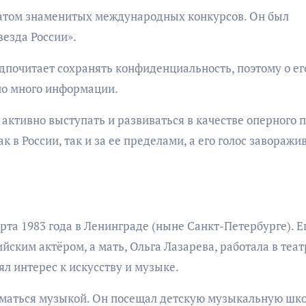
реатом знаменитых международных конкурсов. Он был
везда России».
дпочитает сохранять конфиденциальность, поэтому о ег
но много информации.
активно выступать и развиваться в качестве оперного п
 в России, так и за ее пределами, а его голос заворажи
та 1983 года в Ленинграде (ныне Санкт-Петербурге). Е
йским актёром, а мать, Ольга Лазарева, работала в теат
л интерес к искусству и музыке.
иматься музыкой. Он посещал детскую музыкальную шко