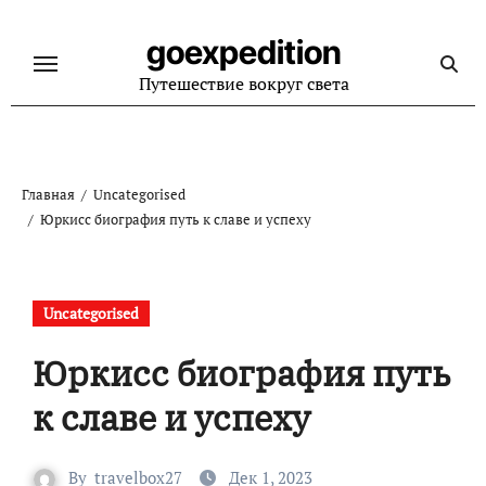
Перейти
к
goexpedition
содержанию
Путешествие вокруг света
Главная
Uncategorised
Юркисс биография путь к славе и успеху
Uncategorised
Юркисс биография путь
к славе и успеху
By
travelbox27_
Дек 1, 2023