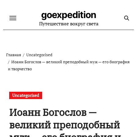
Перейти
к
goexpedition
содержанию
Путешествие вокруг света
Главная
Uncategorised
Иоанн Богослов — великий преподобный муж — его биография
и творчество
Uncategorised
Иоанн Богослов —
великий преподобный