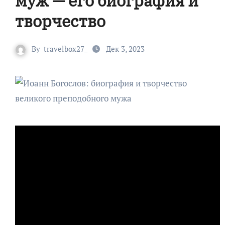
муж — его биография и
творчество
By
travelbox27_
Дек 3, 2023