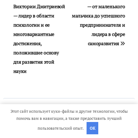
по
Виктории Дмитриевой
— от маленького
— лидер в области
мальчика до успешного
записям
психологии и ее
предпринимателя и
многовариантные
лидера в сфере
достижения,
саморазвития
положившие основу
для развития этой
науки
Этот сайт использует куки-файлы и другие технологии, чтобы
помочь вам в навигации, а также предоставить лучший
пользовательский опыт.
OK
By
travelbox27_