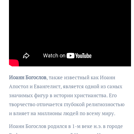
Иоанн Богослов
, также известный как Иоанн
Апостол и Евангелист, является одной из самых
значимых фигур в истории христианства. Его
творчество отличается глубокой религиозностью
и влияет на миллионы людей по всему миру.
Иоанн Богослов родился в 1-м веке н.э. в городе