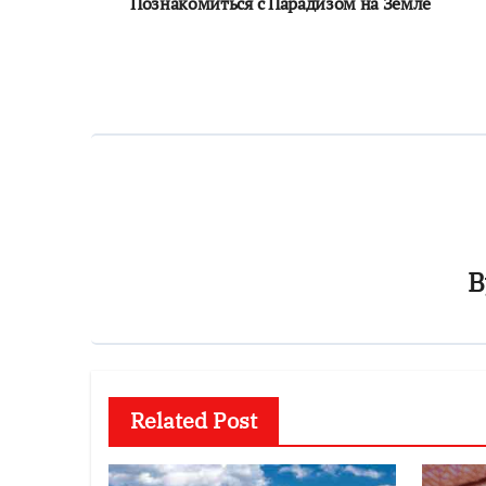
по
Познакомиться с Парадизом на Земле
записям
B
Related Post