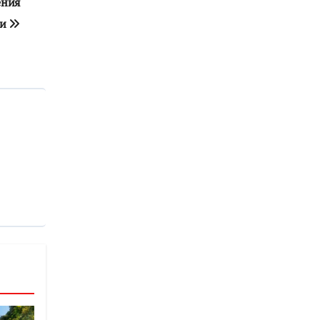
ения
чи