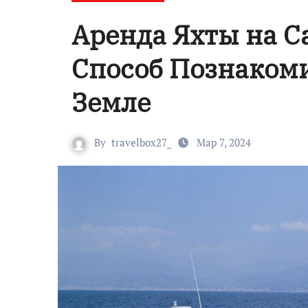
Аренда Яхты на 
Способ Познакоми
Земле
By
travelbox27_
Мар 7, 2024