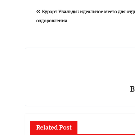
Навигация
Курорт Увильды: идеальное место для отд
по
оздоровления
записям
B
Related Post