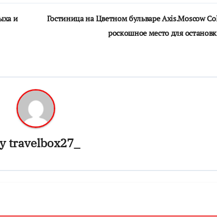
ыха и
Гостиница на Цветном бульваре Axis.Moscow Col
роскошное место для останов
y
travelbox27_