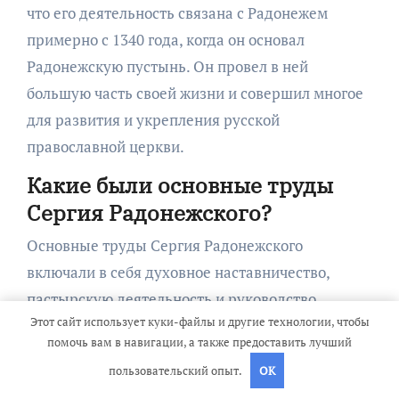
что его деятельность связана с Радонежем
примерно с 1340 года, когда он основал
Радонежскую пустынь. Он провел в ней
большую часть своей жизни и совершил многое
для развития и укрепления русской
православной церкви.
Какие были основные труды
Сергия Радонежского?
Основные труды Сергия Радонежского
включали в себя духовное наставничество,
пастырскую деятельность и руководство
Этот сайт использует куки-файлы и другие технологии, чтобы
монашествующим обществом. Он разрабатывал
помочь вам в навигации, а также предоставить лучший
уставы и правила поведения монахов, разрешал
пользовательский опыт.
OK
споры и конфликты, проповедовал покаяние и