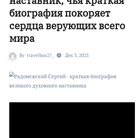
наставник, чья краткая
биография покоряет
сердца верующих всего
мира
By
travelbox27_
Дек 3, 2023