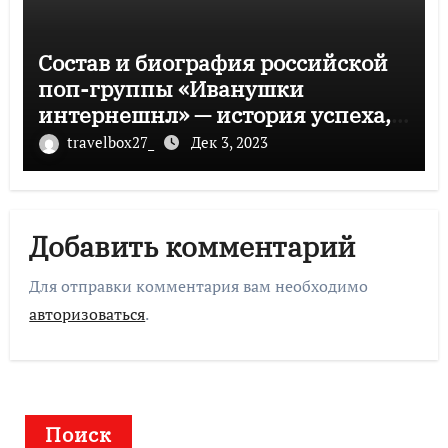
Состав и биография российской
поп-группы «Иванушки
интернешнл» — история успеха,
музыка и судьбы участников
travelbox27_
Дек 3, 2023
Добавить комментарий
Для отправки комментария вам необходимо
авторизоваться
.
Поиск