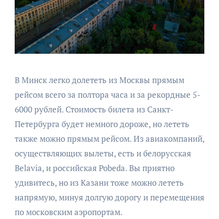
В Минск легко долететь из Москвы прямым
рейсом всего за полтора часа и за рекордные 5-
6000 рублей. Стоимость билета из Санкт-
Петербурга будет немного дороже, но лететь
также можно прямым рейсом. Из авиакомпаний,
осуществляющих вылеты, есть и белорусская
Belavia, и российская Pobeda. Вы приятно
удивитесь, но из Казани тоже можно лететь
напрямую, минуя долгую дорогу и перемещения
по московским аэропортам.