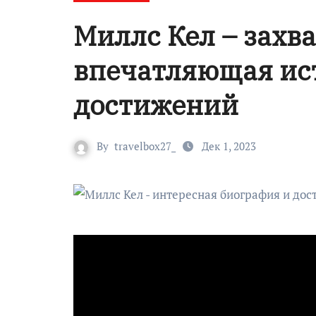
Миллс Кел – захв
впечатляющая ис
достижений
By
travelbox27_
Дек 1, 2023