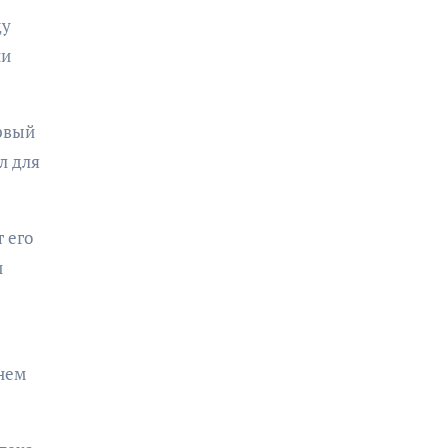
ду
ни
ервый
л для
 его
и
нем