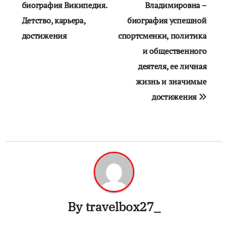
по
биография Википедия.
Владимировна –
Детство, карьера,
биография успешной
записям
достижения
спортсменки, политика
и общественного
деятеля, ее личная
жизнь и значимые
достижения
By
travelbox27_