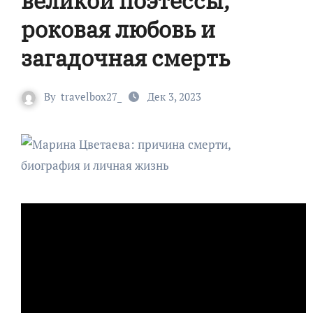
великой поэтессы,
роковая любовь и
загадочная смерть
By
travelbox27_
Дек 3, 2023