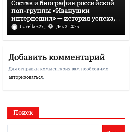
Состав и биография российской
поп-группы «Иванушки
интернешнл» — история успеха,
музыка и судьбы участников
travelbox27_
Дек 3, 2023
Добавить комментарий
Для отправки комментария вам необходимо
авторизоваться
.
Поиск