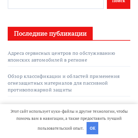
Поиск
Последние публикации
Адреса сервисных центров по обслуживанию
японских автомобилей в регионе
Обзор классификации и областей применения
огнезащитных материалов для пассивной
противопожарной защиты
Что такое GPU-серверы и для каких задач они
Этот сайт использует куки-файлы и другие технологии, чтобы
применяются
помочь вам в навигации, а также предоставить лучший
пользовательский опыт.
OK
Актуальные профессии в сфере электронного
обучения