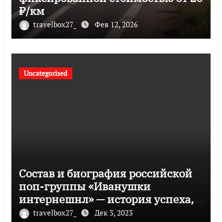
₽/км
travelbox27_
Фев 12, 2026
Uncategorised
Состав и биография российской
поп-группы «Иванушки
интернешнл» — история успеха,
музыка и судьбы участников
travelbox27_
Дек 3, 2023