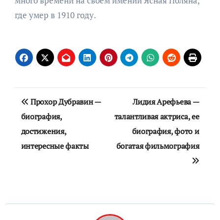
много времени на своем имении Ясная Поляна,
где умер в 1910 году.
Навигация
Прохор Дубравин —
Лидия Арефьева —
по
биография,
талантливая актриса, ее
достижения,
биография, фото и
записям
интересные факты
богатая фильмография