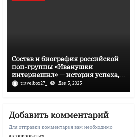
Состав и биография российской
поп-группы «Иванушки
интернешнл» — история успеха,
музыка и судьбы участников
travelbox27_
Дек 3, 2023
Добавить комментарий
Для отправки комментария вам необходимо
авторизоваться
.