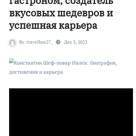
гастроном, создатель
вкусовых шедевров и
успешная карьера
By
travelbox27_
Дек 3, 2023