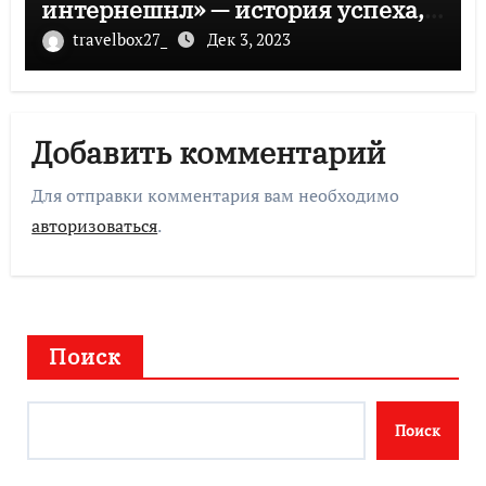
интернешнл» — история успеха,
музыка и судьбы участников
travelbox27_
Дек 3, 2023
Добавить комментарий
Для отправки комментария вам необходимо
авторизоваться
.
Поиск
Поиск