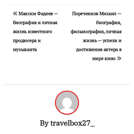
Навигация
Максим Фадеев —
Пореченков Михаил —
по
биография и личная
биография,
жизнь известного
фильмография, личная
записям
продюсера и
жизнь — успехи и
музыканта
достижения актера в
мире кино
By
travelbox27_