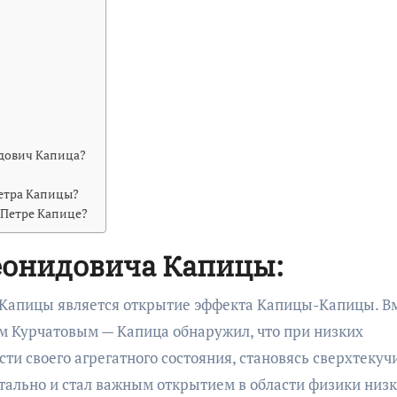
дович Капица?
Петра Капицы?
 Петре Капице?
еонидовича Капицы:
Капицы является открытие эффекта Капицы-Капицы. В
м Курчатовым — Капица обнаружил, что при низких
ти своего агрегатного состояния, становясь сверхтекуч
ально и стал важным открытием в области физики низ