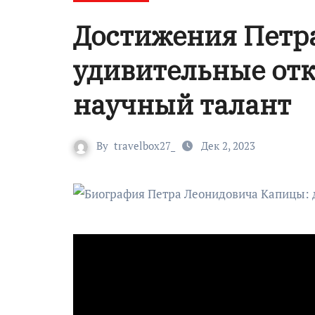
Достижения Петр
удивительные от
научный талант
By
travelbox27_
Дек 2, 2023