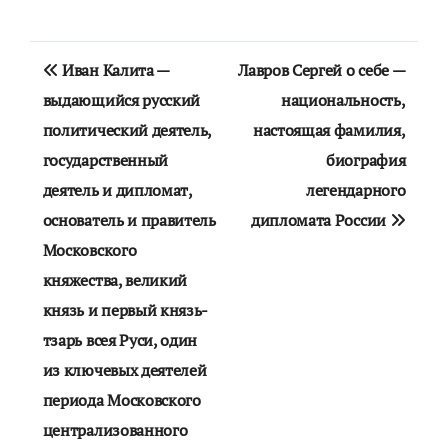
Навигация
Иван Калита —
Лавров Сергей о себе —
по
выдающийся русский
национальность,
политический деятель,
настоящая фамилия,
записям
государственный
биография
деятель и дипломат,
легендарного
основатель и правитель
дипломата России
Московского
княжества, великий
князь и первый князь-
тзарь всея Руси, один
из ключевых деятелей
периода Московского
централизованного