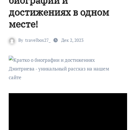
биографии и
достижениях в одном
месте!
By
travelbox27_
Дек 2, 2023