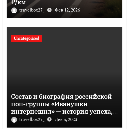
₽/км
travelbox27_
Фев 12, 2026
Uncategorised
Состав и биография российской
поп-группы «Иванушки
интернешнл» — история успеха,
музыка и судьбы участников
travelbox27_
Дек 3, 2023