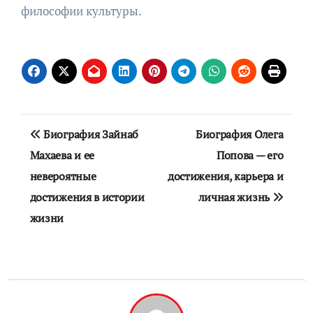
философии культуры.
Навигация
Биография Зайнаб
Биография Олега
по
Махаева и ее
Попова — его
невероятные
достижения, карьера и
записям
достижения в истории
личная жизнь
жизни