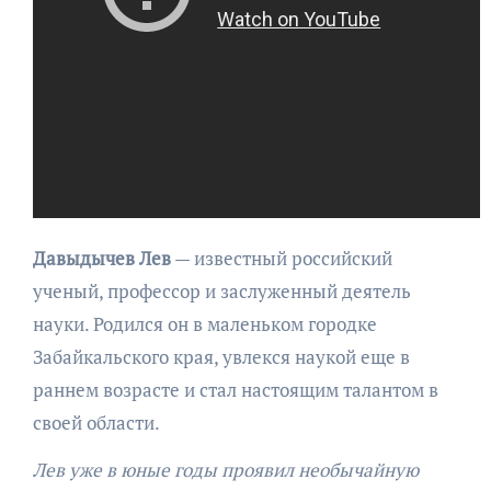
Давыдычев Лев
— известный российский
ученый, профессор и заслуженный деятель
науки. Родился он в маленьком городке
Забайкальского края, увлекся наукой еще в
раннем возрасте и стал настоящим талантом в
своей области.
Лев уже в юные годы проявил необычайную