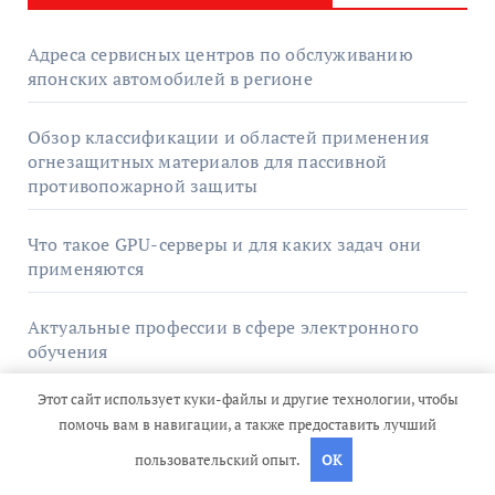
Адреса сервисных центров по обслуживанию
японских автомобилей в регионе
Обзор классификации и областей применения
огнезащитных материалов для пассивной
противопожарной защиты
Что такое GPU-серверы и для каких задач они
применяются
Актуальные профессии в сфере электронного
обучения
Этот сайт использует куки-файлы и другие технологии, чтобы
Двухкамерный электрокардиостимулятор с
помочь вам в навигации, а также предоставить лучший
поддержкой МРТ-протоколов и совместимыми
компонентами
пользовательский опыт.
OK