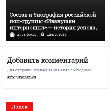
Состав и биография российской
поп-группы «Иванушки
интернешнл» — история успеха,
музыка и судьбы участников
travelbox27_
Дек 3, 2023
Добавить комментарий
Для отправки комментария вам необходимо
авторизоваться
.
Поиск