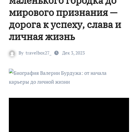
маленького городка до
мирового признания —
дорога к успеху, слава и
личная жизнь
By
travelbox27_
Дек 3, 2023