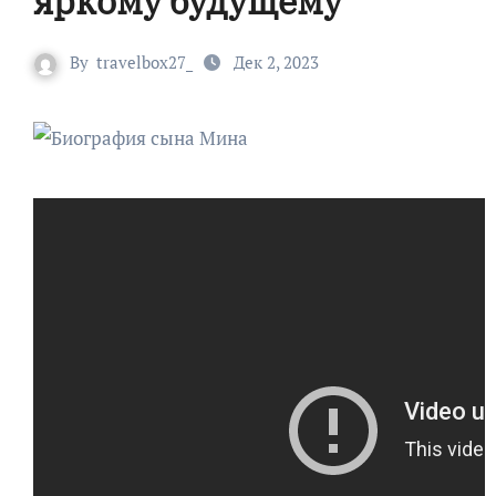
яркому будущему
By
travelbox27_
Дек 2, 2023