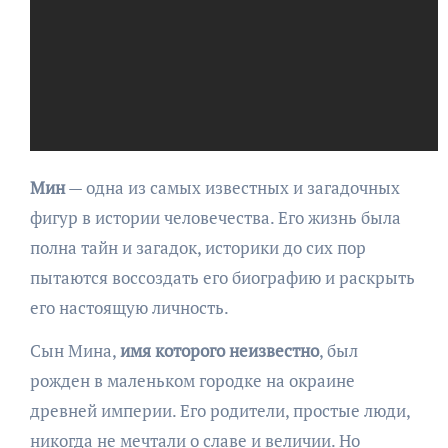
Мин
— одна из самых известных и загадочных
фигур в истории человечества. Его жизнь была
полна тайн и загадок, историки до сих пор
пытаются воссоздать его биографию и раскрыть
его настоящую личность.
Сын Мина,
имя которого неизвестно
, был
рожден в маленьком городке на окраине
древней империи. Его родители, простые люди,
никогда не мечтали о славе и величии. Но