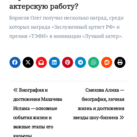
актерскую работу?
Борисов Олег получил несколько наград, среди
которых награда «Заслуженный артист РФ» и
премия «ТЭФИ» в номинации «Лучший актер».
Навигация
Биография и
Смехова Алика —
по
достижения Махачева
биография, личная
Ислама — основные
жизнь и достижения
записям
события жизни и
звезды шоу-бизнеса
важные этапы его
карьеры