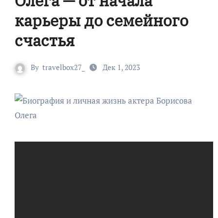
Олега — от начала
карьеры до семейного
счастья
By
travelbox27_
Дек 1, 2023