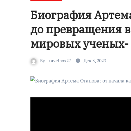
Биография Артема
до превращения в
мировых ученых-
By
travelbox27_
Дек 3, 2023