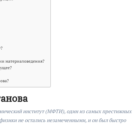
у?
тии материаловедения?
дущее?
нова?
ганова
нический институт (МФТИ), один из самых престижных 
и физики не остались незамеченными, и он был быстро