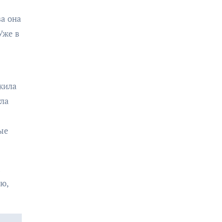
ва она
Уже в
жила
гла
ые
а
ю,