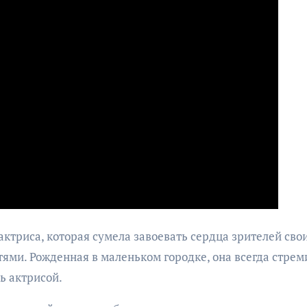
актриса, которая сумела завоевать сердца зрителей сво
ми. Рожденная в маленьком городке, она всегда стрем
ь актрисой.