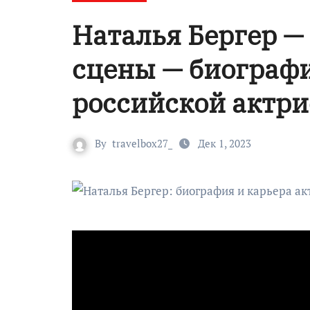
Наталья Бергер — 
сцены — биографи
российской актр
By
travelbox27_
Дек 1, 2023